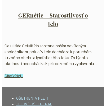
GERnétic – Starostlivosť o
telo
Celulitída Celulitída sa stane naším nevítaným
spoločníkom, pokiaľ v tele dochádza k poruchám
krvného obehu a lymfatického toku. Za týchto
okolností nedochádza k prirodzenému vyplaveniu …
Čítať ďalej ..
OŠETRENIA PLETI
TELOVÉ OŠETRENIA