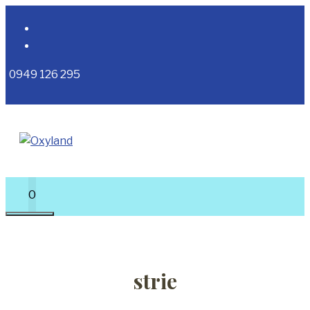
Preskočiť
na
obsah
0949 126 295
0
MENU
strie