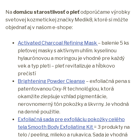
Na
domácu starostlivosť o pleť
odporúčame výrobky
svetovej kozmetickej značky Medik8, ktoré si môžte
objednať aj v našom e-shope:
Activated Charcoal Refining Mask
– balenie 5 ks
pleťovej masky s aktívnym uhlím. kyselinou
hylaurónovou a moringou je vhodné pre každý
vek a typ pleti – pleť revitalizuje a hĺbkovo
prečistí
Brightening Powder Cleanse
– exfoliačná pena s
patentovanou Oxy-R technológiou, ktorá
okamžite zlepšuje vzhľad pigmentácie,
nerovnomerný tón pokožky a škvrny. Je vhodná
na denné použitie.
Exfoliačná sada pre exfoliáciu pokožky celého
tela Smooth Body Exfoliating Kit
= 3 produkty na
telo / peeling, mlieko a rukavica. Sada je vhodná