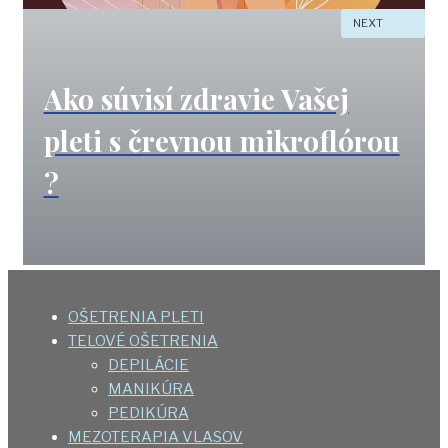
NEXT
Ako súvisí zdravie Vašej
pleti s črevnou mikroflórou
?
OŠETRENIA PLETI
TELOVÉ OŠETRENIA
DEPILÁCIE
MANIKÚRA
PEDIKÚRA
MEZOTERAPIA VLASOV