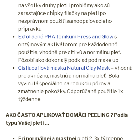
na všetky druhy pleti i problémy ako sú
zarastajúce chĺpky, fliačky na pleti po
nesprávnom použití samoopaľovacieho
prípravku.
Exfoliačné PHA tonikum Press and Glow
s
enzýmovým aktivátorom pre každodenné
použitie, vhodné pre citlivú a normálnu pleť.
Pôsobí ako dokonalý podklad pod make up
Čistiaca ílová maska Natural Clay Mask
– vhodná
pre aknóznu, mastnú a normálnu pleť . Bola
vyvinutá špeciálne na redukciu pórov a
zmatnenie pokožky. Odporúčané použitie 1x
týždenne.
AKO ČASTO APLIKOVAŤ DOMÁCI PEELING ? Podľa
typu Vašej pleti …
Pri
normálnej
a
mastnej
pleti 2-3x týždenne.