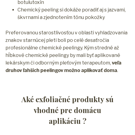
botulutoxín
Chemický peeling si dokáže poradiť aj s jazvami,
škvrnami a zjednotením tónu pokožky
Preferovanou starostlivosťou v oblasti vyhladzovania
znakov starnúcej pleti boli po celé desaťročia
profesionálne chemické peelingy. Kým stredné až
hĺbkové chemické peelingy by mali byť aplikované
lekárskym či odborným pleťovým terapeutom,
veľa
druhov ľahších peelingov možno aplikovať doma
.
Aké exfoliačné produkty sú
vhodné pre domácu
aplikáciu ?