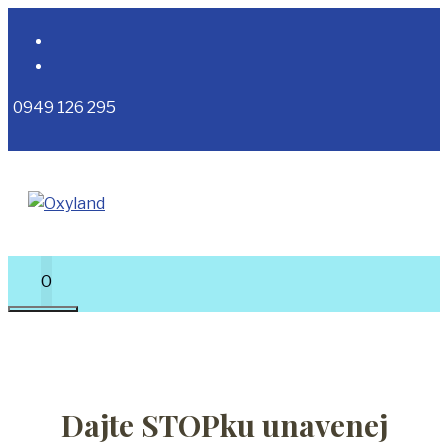
Preskočiť
na
obsah
0949 126 295
0
MENU
Dajte STOPku unavenej