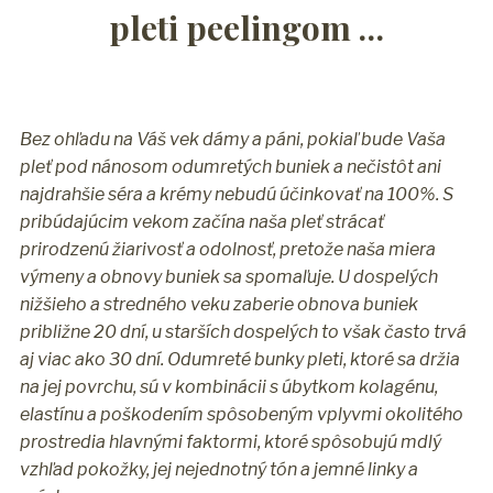
pleti peelingom …
Bez ohľadu na Váš vek dámy a páni, pokiaľ bude Vaša
pleť pod nánosom odumretých buniek a nečistôt ani
najdrahšie séra a krémy nebudú účinkovať na 100%. S
pribúdajúcim vekom začína naša pleť strácať
prirodzenú žiarivosť a odolnosť, pretože naša miera
výmeny a obnovy buniek sa spomaľuje. U dospelých
nižšieho a stredného veku zaberie obnova buniek
približne 20 dní, u starších dospelých to však často trvá
aj viac ako 30 dní. Odumreté bunky pleti, ktoré sa držia
na jej povrchu, sú v kombinácii s úbytkom kolagénu,
elastínu a poškodením spôsobeným vplyvmi okolitého
prostredia hlavnými faktormi, ktoré spôsobujú mdlý
vzhľad pokožky, jej nejednotný tón a jemné linky a