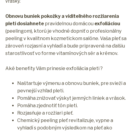
vrásky.
Obnovu buniek pokožky a viditeľného rozžiarenia
pleti dosiahnete
pravidelnou domácou
exfoliáciou
(peelingom), ktorú je vhodné dopniť o profesionálny
peeling v kvalitnom kozmetickom salóne. Vaša pleť sa
zároveň rozjasní a vyhladí a bude pripravená na ďalšiu
starostlivosť vo forme vitamínových sér a krémov.
Aké benefity Vám prinesie exfoliácia pleti ?
Naštartuje výmenu a obnovu buniek, pre svieži a
pevnejší vzhľad pleti.
Pomáha znižovať výskyt jemných liniek a vrások.
Pomáha zjednotiť tón pleti.
Rozjasňuje a rozžiari pleť.
Chemický peeling pleť revitalizuje, vypne a
vyhladí s podobným výsledkom na pleť ako