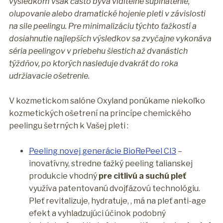
výsledkom však často býva viditeľné šupinatenie,
olupovanie alebo dramatické hojenie pleti v závislosti
na sile peelingu. Pre minimalizáciu týchto ťažkostí a
dosiahnutie najlepších výsledkov sa zvyčajne vykonáva
séria peelingov v priebehu šiestich až dvanástich
týždňov, po ktorých nasleduje dvakrát do roka
udržiavacie ošetrenie.
V kozmetickom salóne Oxyland ponúkame niekoľko
kozmetických ošetrení na princípe chemického
peelingu šetrných k Vašej pleti :
Peeling novej generácie BioRePeel Cl3
–
inovatívny, stredne ťažký peeling talianskej
produkcie vhodný
pre citlivú a suchú pleť
využíva patentovanú dvojfázovú technológiu.
Pleť revitalizuje, hydratuje, , má na pleť anti-age
efekt a vyhladzujúci účinok podobný