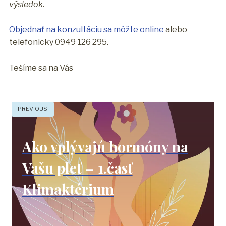
výsledok.
Objednať na konzultáciu sa môžte online
alebo
telefonicky 0949 126 295.
Tešíme sa na Vás
PREVIOUS
Ako vplývajú hormóny na
Vašu pleť – 1.časť
Klimaktérium