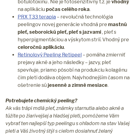
botulotoxínu . Nie je fotosenzitívny t.z. je
vhodný
na aplikáciu
počas celého roka
.
PRX T33 terapia
– revolučná technológia
peelingov novej generácie vhodná pre
mastnú
pleť, seboroickú pleť, pleť s jazvami
, pleť s
hyperpigmentáciou a výskytom strií. Vhodný pre
celoročnú aplikáciu
.
Retinolový Peeling Retipeel
– pomáha zmierniť
prejavy akné a jeho následky – jazvy, pleť
spevňuje, priamo pôsobí na produkciu kolagénu
čim pleti dodáva objem. Najvhodnejším časom na
ošetrenie sú
jesenné a zimné mesiace
.
Potrebujete chemický peeling?
Ak vás trápi mdlá pleť, známky starnutia alebo akné a
túžite po žiarivejšej a hladšej pleti, pomôžeme Vám
vybrať ten najlepší typ peelingu s ohľadom na stav Vašej
pleti a Váš životný štýl s cieľom dosiahnuť želaný