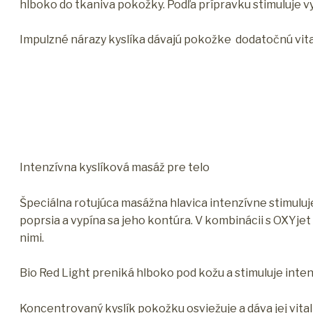
hlboko do tkaniva pokožky. Podľa prípravku stimuluje v
Impulzné nárazy kyslíka dávajú pokožke dodatočnú vita
Intenzívna kyslíková masáž pre telo
Špeciálna rotujúca masážna hlavica intenzívne stimulu
poprsia a vypína sa jeho kontúra. V kombinácii s OXYj
nimi.
Bio Red Light preniká hlboko pod kožu a stimuluje int
Koncentrovaný kyslík pokožku osviežuje a dáva jej vitali