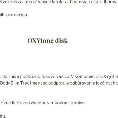
ytvorená zásoba účinných látok rast poprsia, resp. odbúrav
litu a energiu
OXYtone disk
je dermis a podkožné tukové väzivo. V kombinácii s OXYjet
et Body Slim Treatment sa podporuje odbúravanie lokálnych
enzívne látkovou výmenu v tukovom tkanive.
tu.