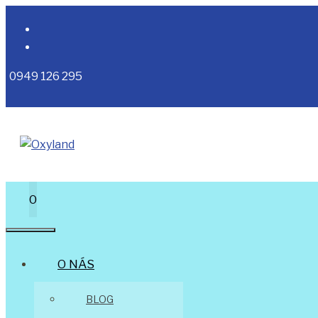
Preskočiť
na
obsah
0949 126 295
0
MENU
O NÁS
BLOG