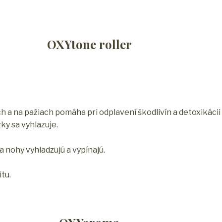
OXYtone roller
ch a na pažiach pomáha pri odplavení škodlivín a detoxikác
ky sa vyhlazuje.
a nohy vyhladzujú a vypínajú.
tu.