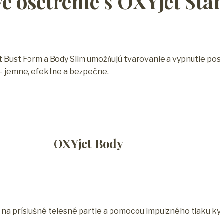
é ošetrenie s OXYjet Sta
t Bust Form a Body Slim umožňujú tvarovanie a vypnutie po
– jemne, efektne a bezpečne.
OXYjet Body
a príslušné telesné partie a pomocou impulzného tlaku kyslí