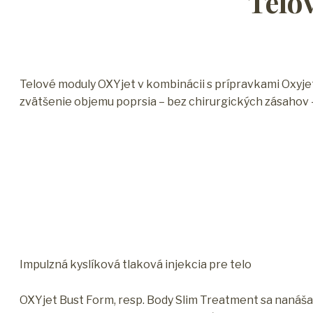
Telov
Telové moduly OXYjet v kombinácii s prípravkami Oxyje
zvätšenie objemu poprsia – bez chirurgických zásahov 
Impulzná kyslíková tlaková injekcia pre telo
OXYjet Bust Form, resp. Body Slim Treatment sa nanáša n