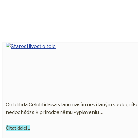
Celulitída Celulitída sa stane naším nevítaným spoloční
nedochádza k prirodzenému vyplaveniu …
Čítať ďalej ..