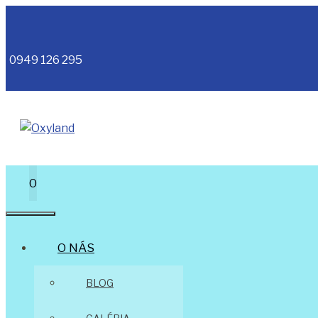
Preskočiť
na
obsah
0949 126 295
0
MENU
O NÁS
BLOG