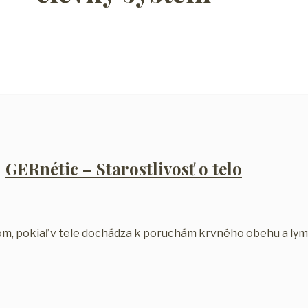
GERnétic – Starostlivosť o telo
kom, pokiaľ v tele dochádza k poruchám krvného obehu a lym