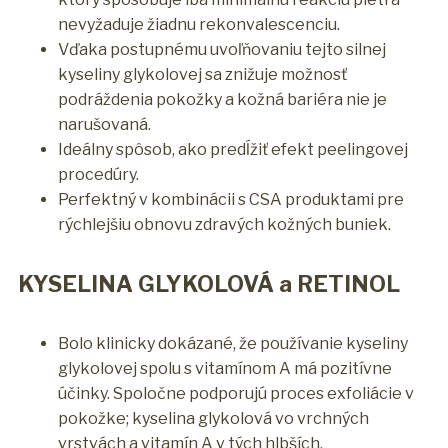
nevyžaduje žiadnu rekonvalescenciu.
Vďaka postupnému uvoľňovaniu tejto silnej
kyseliny glykolovej sa znižuje možnosť
podráždenia pokožky a kožná bariéra nie je
narušovaná.
Ideálny spôsob, ako predĺžiť efekt peelingovej
procedúry.
Perfektný v kombinácii s CSA produktami pre
rýchlejšiu obnovu zdravých kožných buniek.
KYSELINA GLYKOLOVÁ a RETINOL
Bolo klinicky dokázané, že používanie kyseliny
glykolovej spolu s vitamínom A má pozitívne
účinky. Spoločne podporujú proces exfoliácie v
pokožke; kyselina glykolová vo vrchných
vrstvách a vitamín A v tých hlbších.