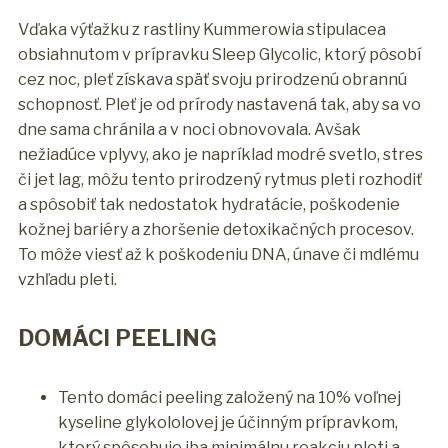
Vďaka výťažku z rastliny Kummerowia stipulacea
obsiahnutom v prípravku Sleep Glycolic, ktorý pôsobí
cez noc, pleť získava späť svoju prirodzenú obrannú
schopnosť. Pleť je od prírody nastavená tak, aby sa vo
dne sama chránila a v noci obnovovala. Avšak
nežiadúce vplyvy, ako je napríklad modré svetlo, stres
či jet lag, môžu tento prirodzený rytmus pleti rozhodiť
a spôsobiť tak nedostatok hydratácie, poškodenie
kožnej bariéry a zhoršenie detoxikačných procesov.
To môže viesť až k poškodeniu DNA, únave či mdlému
vzhľadu pleti.
DOMÁCI PEELING
Tento domáci peeling založený na 10% voľnej
kyseline glykololovej je účinným prípravkom,
ktorý spôsobuje iba minimálnu reakciu pleti a