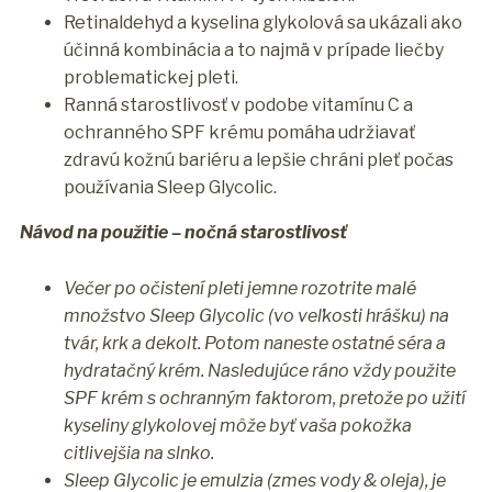
Retinaldehyd a kyselina glykolová sa ukázali ako
účinná kombinácia a to najmä v prípade liečby
problematickej pleti.
Ranná starostlivosť v podobe vitamínu C a
ochranného SPF krému pomáha udržiavať
zdravú kožnú bariéru a lepšie chráni pleť počas
používania Sleep Glycolic.
Návod na použitie – nočná starostlivosť
Večer po očistení pleti jemne rozotrite malé
množstvo Sleep Glycolic (vo veľkosti hrášku) na
tvár, krk a dekolt. Potom naneste ostatné séra a
hydratačný krém. Nasledujúce ráno vždy použite
SPF krém s ochranným faktorom, pretože po užití
kyseliny glykolovej môže byť vaša pokožka
citlivejšia na slnko.
Sleep Glycolic je emulzia (zmes vody & oleja), je