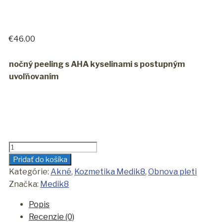
€
46.00
nočný peeling s AHA kyselinami s postupným
uvoľňovaním
množstvo
Medik8
Pridať do košíka
Sleep
Kategórie:
Akné
,
Kozmetika Medik8
,
Obnova pleti
Glycolic
Značka:
Medik8
Popis
Recenzie (0)