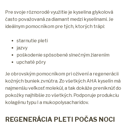
Pre svoje rôznorodé využitie je kyselina glykolová
často považovaná za diamant medzi kyselinami. Je
ideálnym pomocníkom pre tých, ktorých trápi:
starnutie pleti
jazvy
poškodenie spôsobené slnečným žiarením
upchaté póry
Je obrovským pomocníkom pri oživení a regenerácii
kožných buniek zvnútra. Zo všetkých AHA kyselín má
najmenšiu veľkosť molekúl, a tak dokáže preniknúť do
pokožky najhlbšie zo všetkých. Podporuje produkciu
kolagénu typu I a mukopolysacharidov.
REGENERÁCIA PLETI POČAS NOCI