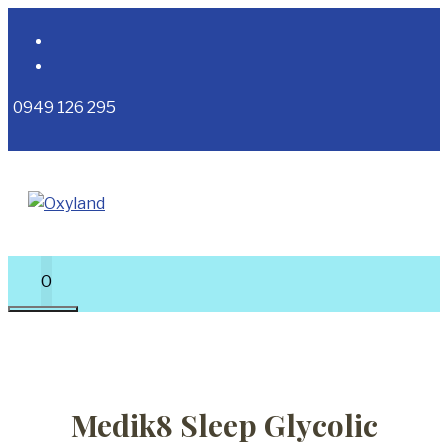
Preskočiť
na
obsah
0949 126 295
0
MENU
Medik8 Sleep Glycolic