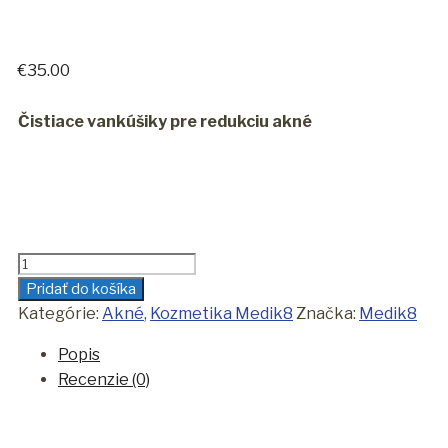
€
35.00
Čistiace vankúšiky pre redukciu akné
množstvo
Medik8
Pridať do košíka
Blemish
Kategórie:
Akné
,
Kozmetika Medik8
Značka:
Medik8
Control
Popis
Pads
Recenzie (0)