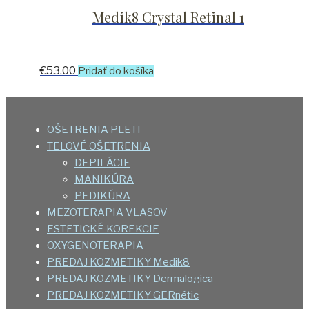
Medik8 Crystal Retinal 1
€
53.00
Pridať do košíka
OŠETRENIA PLETI
TELOVÉ OŠETRENIA
DEPILÁCIE
MANIKÚRA
PEDIKÚRA
MEZOTERAPIA VLASOV
ESTETICKÉ KOREKCIE
OXYGENOTERAPIA
PREDAJ KOZMETIKY Medik8
PREDAJ KOZMETIKY Dermalogica
PREDAJ KOZMETIKY GERnétic