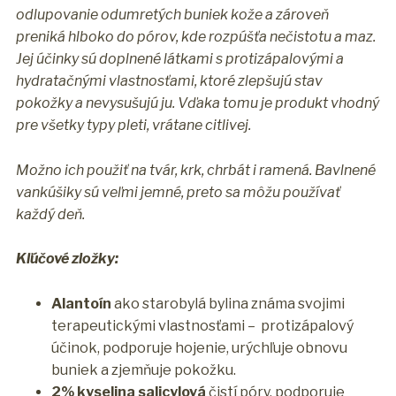
odlupovanie odumretých buniek kože a zároveň
preniká hlboko do pórov, kde rozpúšťa nečistotu a maz.
Jej účinky sú doplnené látkami s protizápalovými a
hydratačnými vlastnosťami, ktoré zlepšujú stav
pokožky a nevysušujú ju.
Vďaka tomu je produkt vhodný
pre všetky typy pleti, vrátane citlivej.
Možno ich použiť na tvár, krk, chrbát i ramená. Bavlnené
vankúšiky sú veľmi jemné, preto sa môžu používať
každý deň.
Kľúčové zložky:
Alantoín
ako starobylá bylina známa svojimi
terapeutickými vlastnosťami – protizápalový
účinok, podporuje hojenie, urýchľuje obnovu
buniek a zjemňuje pokožku.
2% kyselina salicylová
čistí póry, podporuje