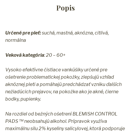
Popis
Určené pre pleť:
suchá, mastná, aknózna, citlivá,
normálna
Veková kategória
: 20 – 60+
Vysoko efektívne čistiace vankúšiky určené pre
ošetrenie problematickej pokožky, zlepšujú vzhľad
aknóznej pleti a pomáhajú predchádzať vzniku ďalších
nežiadúcich prejavov, na pokožke ako je akné, čierne
bodky, pupienky.
Na rozdiel od bežných ošetrení BLEMISH CONTROL
PADS ™ neobsahujú alkohol. Prípravok využíva
maximálnu silu 2% kyseliny salicylovej, ktorá podporuje