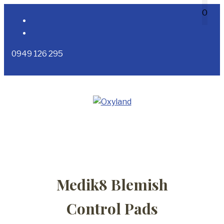
Preskočiť
0
na
obsah
0949 126 295
Menu
Medik8 Blemish
Control Pads