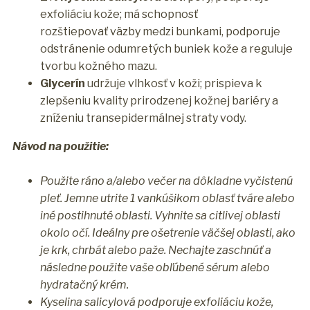
exfoliáciu kože; má schopnosť
rozštiepovať väzby medzi bunkami, podporuje
odstránenie odumretých buniek kože a reguluje
tvorbu kožného mazu.
Glycerín
udržuje vlhkosť v koži; prispieva k
zlepšeniu kvality prirodzenej kožnej bariéry a
zníženiu transepidermálnej straty vody.
Návod na použitie:
Použite ráno a/alebo večer na dôkladne vyčistenú
pleť. Jemne utrite 1 vankúšikom oblasť tváre alebo
iné postihnuté oblasti. Vyhnite sa citlivej oblasti
okolo očí. Ideálny pre ošetrenie väčšej oblasti, ako
je krk, chrbát alebo paže. Nechajte zaschnúť a
následne použite vaše obľúbené sérum alebo
hydratačný krém.
Kyselina salicylová podporuje exfoliáciu kože,